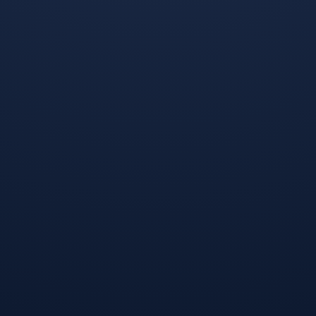
眼的个人表现之一，而瑞士队那令人胆寒的快速反击，一如战车般碾
过格子军团的防线，留下一个永载史册的恐怖比分。
当终场哨声响起,巴雷拉被队友们高高抛起，而克罗地亚的黄金一代，
只能在雨中默默离场，B组的积分榜上，瑞士队高高在上，而蓝衣风
暴的呼啸，才刚刚开始，接下来的对手，颤抖吧——因为当你面对瑞
士时，永远不知道那个叫巴雷拉的蓝衣战士，会在何时用一次精准的