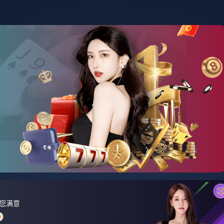
yun确保数据精准可靠。
实时比分
国际足球
国际足球