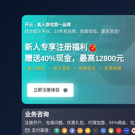
开云专注提供全球足球篮球赛事即时比分直播服务，kai
首页
赛程公布
世界杯热点
Contact us
Home