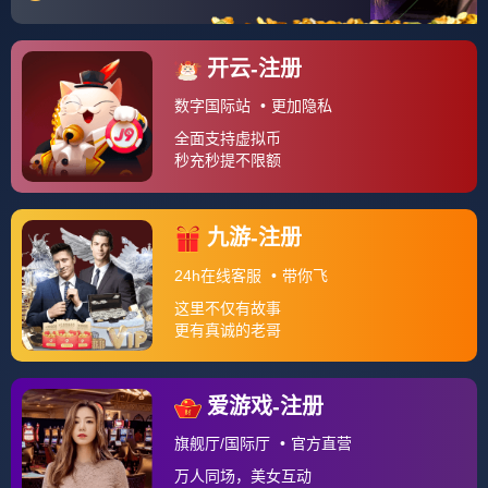
藏的能量与统治力便越是磅礴喷薄
，这并非巧合，而是顶级竞技中，
一种关于“大场面属性”的共通哲学。
F1街道赛,本身就是“大舞台”的极致化身，它与传统赛道绝缘，是赛车
运动最冒险的“城市入侵”，摩纳哥的 Casino 弯，新加坡的滨海湾，拉
斯维加斯的长街……赛道由日常街道缝合，缓冲区吝啬，容错率近乎
为零，夜战更添一层魔幻与严酷：灯光在视网膜上拖曳成流，阴影处
潜伏着未知，体温与专注在昼夜交替中经受考验，这不再是单纯的竞
速，而是在心跳与围墙之间跳芭蕾，每一秒都是对车手技术、胆魄与
应变能力的终极审判。
唯有真正的“大场面先生”，方能在此等舞台
上，将危险化为魅力，将压力炼成王冠
。
这与安东尼·戴维斯在篮球世界的崛起轨迹惊人地共振，从新奥尔良到
洛杉矶，从聚光灯边缘到斯台普斯中心（现Crypto.com球馆）的全球
焦点，戴维斯证明了
“舞台尺寸”与“巨星成色”的正比关系
，常规赛的
他是顶级护框者与高效终结者；但进入季后赛，尤其是总决赛的鎏金
舞台，他便时常进化为无法阻挡的怪物，2020年奥兰多泡泡园区，他
面对最强挑战，攻防两端展现出决定系列赛走向的统治力，那记对阵
掘金的绝杀三分，便是“大心脏”在最高压力下的冰冷结晶。
舞台越