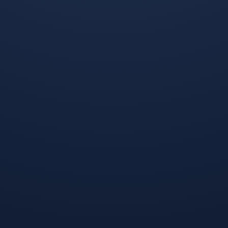
理的战术、顽强的斗志和出色的个人发挥，都有机会创造奇迹，秘鲁
足球在经历了多年的人才断层后，如今正迎来新的黄金时代，坎塞
洛、拉帕杜拉、弗洛雷斯这一批球员，正在用他们的双脚，书写着秘
鲁足球历史上最辉煌的篇章。
A组的出线形势也因此变得扑朔迷离,秘鲁队凭借这场胜利占据了绝对
主动，而意大利队则不得不面对小组赛即遭淘汰的危机，接下来的比
赛中，意大利将迎战东道主墨西哥和非洲劲旅喀麦隆，这两场比赛都
将是对他们意志力的严峻考验，而秘鲁队如果能够延续本场比赛的状
态，他们完全有理由憧憬一个更加不可思议的结局。