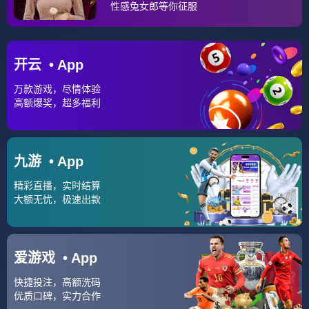
场的前锋弗洛雷斯停球后抽射破门，仅仅十分钟后，秘鲁队利用一次
角球机会，由中后卫桑布拉诺头球锁定胜局，4比1，比赛彻底失去悬
念。
纵观全场比赛,秘鲁队的胜利绝非偶然，他们在身体对抗上完全压制了
意大利队，全场跑动距离比对手多出近8公里，拼抢成功率高达63%，
更重要的是，他们的战术执行极其果敢——利用坎塞洛在右路的个人
能力，反复冲击意大利左后卫迪马尔科的身后空当，这一战术取得了
立竿见影的效果，坎塞洛的两次助攻和一次进球，正是秘鲁战术成功
的集中体现。
赛后,坎塞洛在接受采访时激动地表示：“能够代表秘鲁参加世界杯，
并且在这样重要的比赛中帮助球队取得胜利，这是我职业生涯中最骄
傲的时刻，意大利是一支伟大的球队，但今天我们更配得上胜利。”这
位曾代表葡萄牙出场23次的球员，在2024年完成归化后，迅速成为秘
鲁国家队的核心人物，他的加盟，不仅提升了秘鲁右路的进攻威胁，
更让整支球队在经验和技术层面有了质的飞跃。
而对于意大利队来说,这场惨败无疑是一次沉重的打击，他们引以为傲
的防线在秘鲁的冲击下支离破碎，中场创造力严重不足的问题也暴露