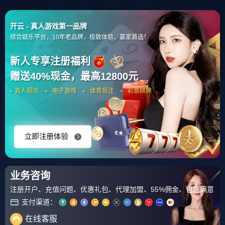
开云专注提供全球足球篮球赛事即时比分直播服务，kaiyun确保数据精准可靠。
中文版
English
Web navigation
Home
赛程公布
Content
开云体育APP下载-惊天大冷！2026世界杯A组秘鲁横
扫意大利，坎塞洛独造三球成最亮眼之星
Publisher:开云世界杯2026
Time:2026-07-03
Number:8584
2026年世界杯A组首轮比赛,在全世界球迷的瞩目下爆出了开赛以来最
大的冷门——南美劲旅秘鲁队以4比1的悬殊比分横扫四届世界冠军意
大利队，这场在墨西哥城阿兹特克体育场进行的比赛，不仅让秘鲁球
迷陷入疯狂，更让足坛为之震惊，而在这场比赛中，最令人瞩目的无