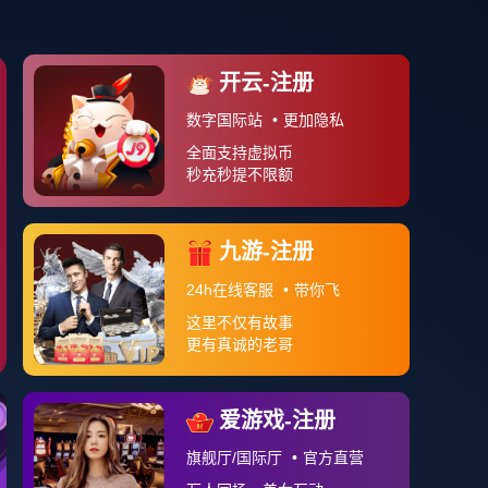
中文版
English