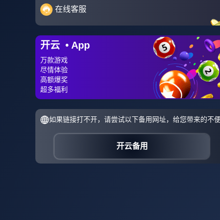
河南燕山开云网络科技有限公司
河南省郑州市经济开发区哈航海东
路152号
当终场哨声
0371-12345678
焦点对决，
KAIYUNSPORTS@163.com
宰赛场？
第一节
赛前分析普
能力出众的
而热火队则
篮球”，强
第二节
比赛开始后
的节奏。