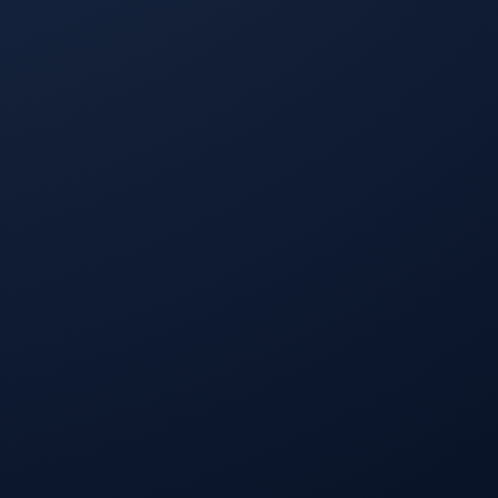
平比赛中的统治力，在个人天赋日益突出的今天，热火队证
融入团队体系才能发挥最大威力，单纯的个人英雄主义，在
是每一个人的胜利。”这句话完美总结了这场比赛的意义。
越强调空间、传球和集体防守的时代，团队至上的篮球哲学
案例，被未来无数教练和球员反复研究、学习。
真理。
战