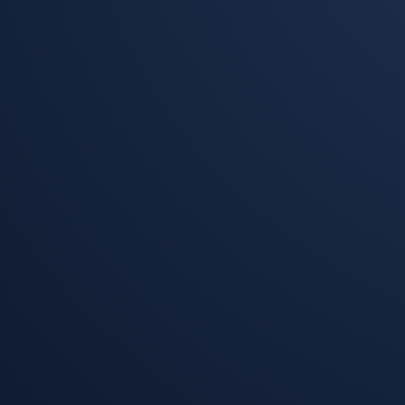
比赛最后五
声，这不仅
深度解
第一，防守
据显示，雷
第二，进攻
无所适从—
第三，心理
于回归个人
第四，教练
组之前，而
启示：