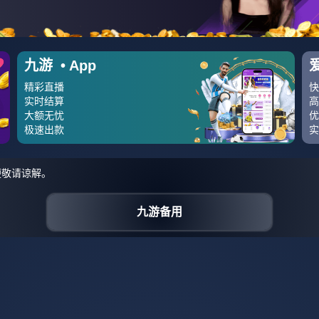
开云体育官网-西决生死战焦点战，热火打穿
Publisher:开云世界杯2026
Time:2026-02-0
响起，比分定格在112-98，迈阿密热火队球员相拥庆祝，而俄克拉荷马
最终以热火队全面打穿雷霆队的防线告终，但比分背后，隐藏着一场关于
：天赋之城与体系之师
遍认为，这是一场“天赋”与“体系”的对决，雷霆队拥有联盟最具爆发力的
控场大师，他们的比赛常常是个人能力的华丽展示，快攻如闪电,单打如
截然不同，他们没有联盟顶级的超级巨星，却有着最严密的战术体系和最
调全员传球、无限换防和持续跑动，热火的比赛很少有个人的高光集锦,却
：生死战的战术博弈
，雷霆队果然凭借个人能力率先发难，他们的明星球员连续命中高难度投