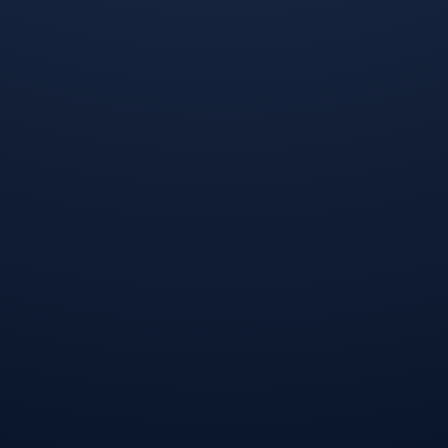
2026世界杯H组的强强对话,以这样一种戏剧性的方式落下帷幕，英格
兰在逆境中展现了冠军球队的韧性，伊拉克则用一场虽败犹荣的比赛
赢得了尊重，而塔雷米，那个站在球场中央低着头的10号，将成为本
届世界杯最令人难忘的名字之一，他用一场闪耀全场的表演告诉世
界：有些光芒，不需要胜利来证明。
Prev:开云体育下载-绝杀之夜，枫叶军团掀翻欧洲红魔—加拿大2-1比
利时，德布劳内独木难支
Next:开云下载-红魔风暴席卷D组，比利时横扫意大利，穆西亚拉闪耀
全场，快速反击书写经典战役