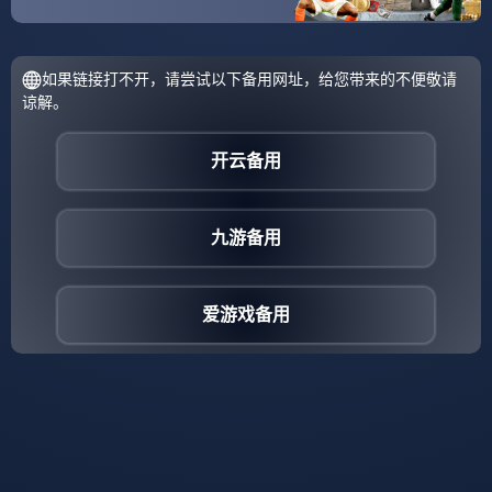
哮的夜空。
如果你认为这一夜仅仅属于捷克人的绝杀与韧劲,那就大错特错了，在
这片沸腾的球场之上，真正让全世界球迷为之倾倒的，是尼日利亚前
锋奥斯梅恩，奥斯梅恩并不属于捷克或瑞士任何一方，而是作为本届
世界杯特邀嘉宾出现在看台之上，接受媒体的专访与拍摄，但这位当
今足坛最炙手可热的超级中锋，他的名字，依然在比赛前后被无数次
提及，直播镜头多次扫过他的脸庞，而他那一举一动、一颦一笑，都