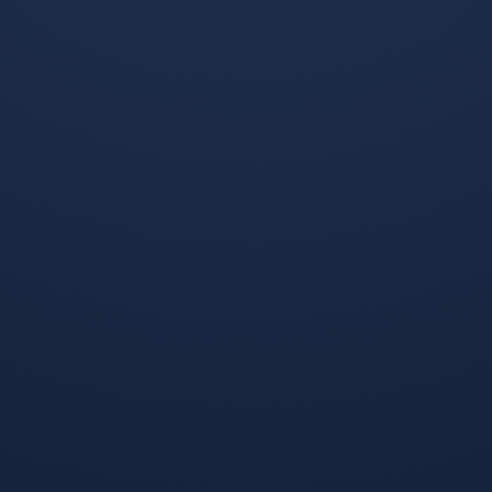
突入禁区，面对扑上来的两名克罗地亚后卫，他选择了倒三角回传，
皮球穿透了整条防线，出现在无人盯防的维尼修斯脚下，在那一刻，
时间仿佛凝固，维尼修斯没有急于射门，而是冷静地横向一拨，晃过
出击的利瓦科维奇，随后再一次——如同一记重锤——将皮球送入球
门远角！2-1！绝杀！
全场沸腾了,加纳替补席的球员们疯狂地冲入场内，与维尼修斯一起庆
祝这一足以载入世界杯史册的时刻，维尼修斯本人则跪倒在草皮上，
双手指向天空，眼中满是泪光与狂喜，他全场比赛的两次触球转化为
两粒进球，堪称一己之力摧毁了克罗地亚的防线，而加纳队的整体表
现，从库杜斯的组织到阿马泰的助攻，再到整支球队在绝境中的斗志
与团结，都为这场胜利写下了注脚。