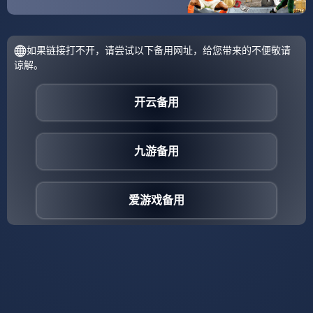
下半场,比赛的激烈程度有增无减，克罗地亚加强了中场的控制，试图
通过传控消耗加纳的体能，加纳队的体能储备和战术纪律令人惊叹
——他们没有丝毫后退的迹象，反而利用速度优势不断冲击克罗地亚
的防线，第65分钟，维尼修斯又一次在反击中展现他的魔幻技巧：在
禁区前接到库杜斯的直塞后，他轻巧地完成一记“彩虹过人”，晃过防
守球员后强行小角度射门，可惜被利瓦科维奇神勇化解，这一刻，全
场观众不约而同地起立致敬——维尼修斯的每一次触球都如同艺术
品，而他永不衰竭的奔跑与突破，正是加纳队能够对抗克罗地亚经验
的关键。
比赛进入最后20分钟,双方的体能均接近极限，但节奏丝毫不减，克罗
地亚曾有一次极好的机会——佩里西奇在禁区左侧的凌空抽射擦柱而
出，惊出加纳全队一身冷汗，而加纳则依靠快速反击，让克罗地亚的
后防线疲于奔命，第83分钟，克罗地亚的中场核心莫德里奇因体能告
急被替换下场，这一幕似乎预示着命运的转折，加纳队敏锐地捕捉到
了对手中场的松动。
第87分钟,比赛的高潮如约而至，加纳队在中圈附近断球，库杜斯送出
一记跨越半场的斜长传，精准找到了右路插上的阿马泰，阿马泰带球