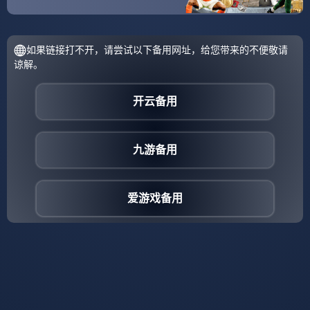
在另一片场地，克罗地亚与对手的鏖战进入第70分钟，比分依然是
1:1，38岁的莫德里奇已经跑了将近10公里，他的短裤被汗水浸透，
胸口剧烈起伏，转播镜头捕捉到他在一次拼抢后俯身扶膝的瞬间——
那是征战了五届世界杯的老将,身体几近极限的信号。
就是在所有人都以为他会体能崩盘的时刻，莫德里奇用一种近乎哲学
的方式统治了比赛，第78分钟，他在本方禁区前断球后，没有选择安
全的大脚解围，而是用一次假动作骗过逼抢球员，随即送出一记长达
40米的长传，精准找到前插的佩特科维奇，三分钟后，克罗地亚利用
这次反击造成对方犯规，获得位置极佳的任意球，站在球前的,依然是
莫德里奇。
他的任意球没有选择大力轰门，而是用一种近乎“违反足球物理学”的
旋转，绕过了人墙擦着立柱飞入网窝，2:1，克罗地亚反超，这粒进球
让全场陷入疯狂，而莫德里奇只是平静地跑向角旗区，双手指向天空
——那是一个历经千帆的男人，在用自己的方式诠释“掌控”：不是用
速度压制对手,而是用大脑超越时间的流逝。
D组启示录：足球场上的时间建筑师