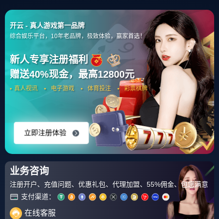
开云专注提供全球足球篮球赛事即时比分直播服务，kaiyun确保数据精准可靠。
中文版
English
Web navigation
Home
实时比分
Content
开云体育平台APP-节奏掌控者，比利时力克瑞典，魔
笛领航克罗地亚书写D组铁血传奇
Publisher:开云世界杯2026
Time:2026-06-22
Number:92
2026年世界杯D组的战火燃至白热化，两场足以决定出线命运的关键
战役同时打响，在慕尼黑的安联球场，欧洲红魔比利时用一场教科书
式的节奏转换，以2:1力克北欧劲旅瑞典；而在另一片场地，38岁的莫
德里奇用他永不言弃的奔跑，带领克罗地亚在逆境中击退对手，这两