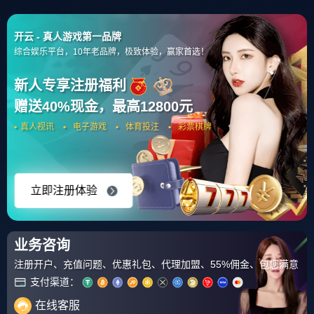
开云专注提供全球足球篮球赛事即时比分直播服务，kaiyun确保数据精准可靠。
中文版
English
Web navigation
Home
实时比分
Content
开云体育平台APP-中亚狼啸，乌兹别克斯坦爆冷击沉
意大利，托纳利引领蓝色革命破晓
Publisher:开云世界杯2026
Time:2026-07-01
Number:109
米兰体育报 2026年6月18日 利雅得讯
—— 当裁判吹响终场哨的那一
刻，沙特国王大学体育场陷入了短暂的死寂，随即被中亚球迷震耳欲
聋的欢呼声彻底淹没，比分牌上的数字，像一道惊雷划破世界杯A组
的天空：乌兹别克斯坦 2-1 意大利，不是友谊赛，不是预选赛，而是