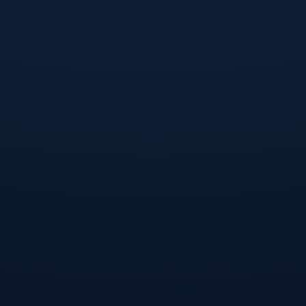
乌兹别克斯坦击败意大利,不是一个简单的冷门故事，它是全球足球版
图悄然重构的宣言，是球星个人选择与传统足球秩序之间的剧烈碰
撞，当托纳利身披中亚战袍，用最“意大利”的智慧击沉蓝衣军团时，
我们或许应该重新思考：足球的魅力，究竟在于坚守那些看似稳固的
豪强城堡，还是在于那些敢于打破固有格局的不确定性？
这一夜,利雅得的星空只为一匹中亚狼和一位叛逆的意大利天才闪耀，
当终场哨声响起，托纳利跪地怒吼，他身侧是无数泪流满面的乌兹别
克斯坦球迷，对面则是神情呆滞、无法接受现实的意大利球员。
这个画面,必将成为2026世界杯最令人难忘的记忆之一，它提醒所有
人：世界杯从未有过真正的金科玉律，它唯一永恒的法则，就是
颠
覆
，而乌兹别克斯坦，在这位“先行者”的带领下，正站在这场颠覆的
浪潮之巅，向世界发出中亚足球最嘹亮的咆哮。
Prev:开云FIFA-逆天改命！2026世界杯B组关键战，瑞士绝境翻盘险
胜克罗地亚，佩德里导演惊天逆转
Next:开云体育下载-绝杀之夜，枫叶军团掀翻欧洲红魔—加拿大2-1比