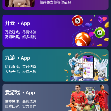
“意大利制造”的复仇：托纳利的中亚传奇
就在八个月前,当托纳利告别AC米兰，出人意料地选择加盟乌兹别克
斯坦豪门棉农队时，整个亚平宁半岛都在嘲笑这笔“堕落”的交易，一
位欧洲金童奖得主、被誉为皮尔洛接班人的中场大脑，竟然在当打之
年远走中亚？无数人断定，他要么是自甘堕落，要么是另有所图。
今夜,托纳利给出了答案，不是堕落，是
朝圣
；不是退缩，是
拓疆
，他
用近乎完美的表现，向全世界证明：真正的大师，在任何土壤都能开
出最绚烂的花。
你可以说乌兹别克斯坦的战术粗糙,可以说其他球员技术有限，但只要
托纳利在中场拿球，整支球队就仿佛被注入了灵魂，他的跑动像一台