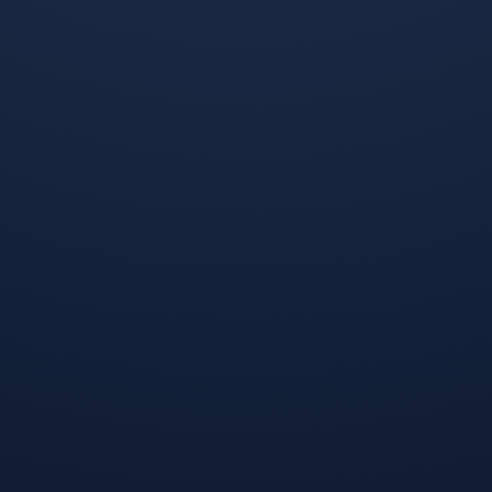
摩洛哥在最后20分钟发起了疯狂的反扑,阿什拉夫·哈基米多次从右路
突破传中，恩·内斯里的头球也曾击中横梁，伊拉克的门将哈桑·贾利勒
高接低挡，完成了至少四次关键扑救，伤停补时阶段，摩洛哥获得角
球机会，门将布努都冲入禁区争顶，但伊拉克全队众志成城，将球解
围出禁区，主裁判吹响终场哨声的那一刻，伊拉克球员跪地庆祝，泪
流满面。
而德布劳内,这位34岁的中场大师，静静地站在球场中央，微笑着望向
天空，从他决定离开比利时加盟伊拉克国家队的那一天起，外界的质
疑从未停止，有人说他疯了，有人说他只是为了钱，有人说他是在自
毁前程，但德布劳内从未回应，他只是用脚下的足球说话，这一场比
赛，他用一传一射的数据，用全场最高的跑动距离，用无数次精准的
长传转移，告诉了全世界——足球，从来不仅仅属于那些传统强队。
2026世界杯H组的出线形势依然胶着,首轮伊拉克战胜摩洛哥，比利时
战平哥斯达黎加，下一轮，伊拉克将迎战强大的比利时，而德布劳内