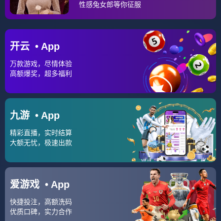
下半场第52分钟,伊拉克发动了一次看似并不危险的快速反击，摩洛哥
后卫阿什拉夫在回追时失误，皮球意外地落到了德布劳内的脚下，那
一刻，时间仿佛凝固，德布劳内没有抬头，没有犹豫，他的右脚外脚
背轻轻一撩，皮球划出一道诡异的弧线，绕过摩洛哥整条防线，精准
地落到了前插的伊拉克前锋阿里·侯赛因的脚下，侯赛因甚至不需要调
整步点，直接起脚抽射，皮球应声入网，1比1！整个球场陷入沸腾。
这个进球,完美诠释了德布劳内为什么被称作“传中大师”，他的视野、
脚法、时机把握，都是世界顶级，而接下来的比赛，更是一场属于德
布劳内的个人秀。
第71分钟,伊拉克获得前场任意球机会，距离球门约28米，德布劳内站
在球前，深呼吸，助跑，右脚内侧击球，皮球绕过人墙，急速下坠，
直接打入球门左上角——典型的德布劳内式任意球，2比1，伊拉克反
超比分！看台上，数万名伊拉克球迷高呼着德布劳内的名字，声浪一
波高过一波。