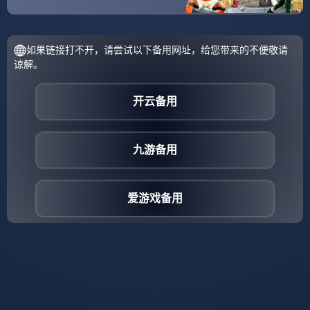
“德布劳内不仅仅是一个球员，他是一台指挥机器。”赛后，伊拉克主
教练卡西姆·穆罕默德在新闻发布会上激动地说，“他有能力让整个球
队运转起来，他让我们相信，没有什么是不可能的。”