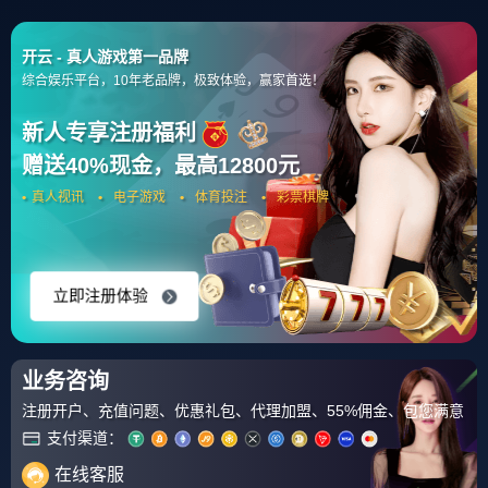
开云专注提供全球足球篮球赛事即时比分直播服务，kaiyun确保数据精准可靠。
中文版
English
Web navigation
Home
实时比分
Content
开云体育2026-黄金谢幕，莫德里奇率克罗地亚血洗罗
马尼亚，挺进2026世界杯四强
Publisher:开云世界杯2026
Time:2026-06-30
Number:121
2026年7月，慕尼黑安联球场，当主裁判吹响终场哨声的那一刻，比
分牌上赫然显示着一个令人震撼的数字——克罗地亚4:0罗马尼亚，这
不是一场普通的淘汰赛，这是2026年世界杯四分之一决赛的巅峰对
决，更是属于卢卡·莫德里奇一个人的黄金谢幕礼。