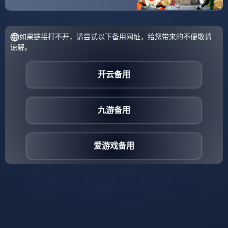
下半场，罗马尼亚试图通过换人调整扭转颓势，但克罗地亚中场的压
迫力度丝毫不减，科瓦契奇与布罗佐维奇在莫德里奇身边形成了一道
攻防转换的“铁三角”，牢牢控制着比赛节奏，第57分钟，佩特科维奇
在一次角球战术中头槌破门，将比分改写为3:0，第74分钟，帕萨利奇
接莫德里奇直塞突入禁区，冷静推射远角得手，4:0！
这场比赛的最终比分，远超大多数赛前预测，许多人认为这会是一场
势均力敌的硬仗，但克罗地亚用一场摧枯拉朽的大胜宣告着：他们仍
是一支不容任何对手忽视的决赛级强队。
赛后，莫德里奇被评选为本场最佳球员，他的数据令人惊叹：触球