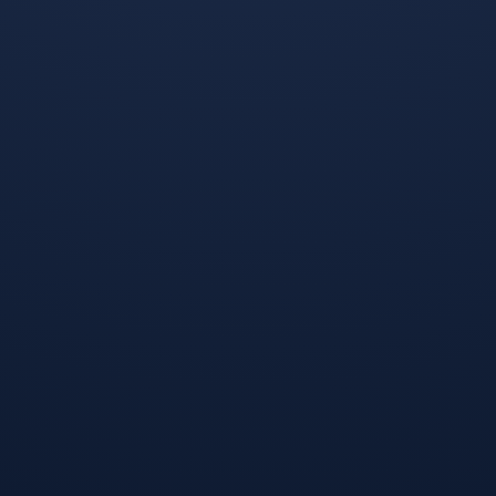
终场哨响,乌兹别克斯坦以3比2爆冷击败秘鲁，晋级八强，全场最佳球
员的奖项毫无悬念地颁给了京多安，赛后，他接受采访时只是淡淡地
说：“足球从来不是一个人的运动，但有时候，一个人可以把一群人的
信念凝聚在一起。”
这场比赛,京多安用他的经验、智慧和领袖气质，完成了一次近乎完美
的个人表演，他不仅是乌兹别克斯坦的“德国大脑”，更是一面镜子，
照出了现代足球中个体能力与团队协作之间最微妙的平衡，2026年的