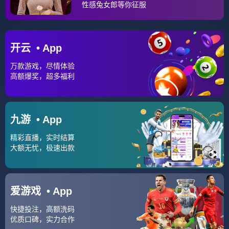
传回，京多安在禁区前沿稍作调整，一脚低射直挂球门死角，1比1，
乌兹别克斯坦扳平比分。
这粒进球的含金量不仅仅体现在比分上,更在于它对球队心理层面的巨
大振奋，乌兹别克斯坦球员的脸上重新燃起了信心，而京多安的表情
依然冷静如水，仿佛这一切都在他的计算之中。
易边再战,秘鲁队显然被这突如其来的变故打乱了阵脚，他们试图加强
中场逼抢，但京多安总能在最狭小的空间里找到出球路线，第58分
钟，他在中场拿球时遭遇三人包夹，却在极短的时间内完成了一次漂
亮的转身摆脱，随后送出一记超过40米的精准长传，直接找到左路高
速插上的马沙里波夫，后者的传中造成了秘鲁禁区内的一片混乱，最
终由乌兹别克斯坦前锋肖穆罗多夫补射破门，2比1，乌兹别克斯坦反
超比分。
秘鲁队的心态已经接近崩溃,他们无法理解，为什么面对一个纸面实力
远逊于自己的对手，却始终无法压制住对方的中场核心，而京多安在
场上的表现，几乎就是一个“降维打击”的活教材，他的每一次触球、
每一次跑位、每一次决策，都充满了老练与算计，他不仅在进攻端贡
献了一球一助攻，更是在防守端多次回撤到本方禁区前沿完成关键拦