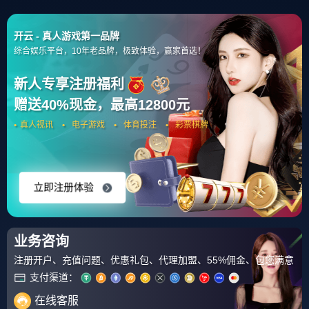
开云专注提供全球足球篮球赛事即时比分直播服务，kaiyun确保数据精准可靠。
中文版
English
Web navigation
Home
世界杯热点
Content
开云体育官方网站-绿茵场上的德国大脑，京多安如何
导演乌兹别克斯坦的逆袭奇迹
Publisher:开云世界杯2026
Time:2026-06-15
Number:1620
2026年世界杯淘汰赛首轮,一场本不被外界看好的对决，却让全世界的
目光聚焦在了一座并不以足球闻名的城市，乌兹别克斯坦对阵秘鲁，
这场看似实力悬殊的较量，最终因一个人的存在而被彻底改写——伊
尔卡伊·京多安，这位早已在德国国家队和曼城证明过自己的中场大