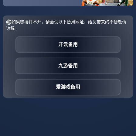
易边再战,秘鲁队大举反扑，苏亚雷斯在禁区内的几次闪转腾挪让葡萄
牙后卫疲于奔命，但无奈队友的支援实在有限，秘鲁的中场在葡萄牙
的高位逼抢下频频失误，无法为锋线提供持续的输送，而葡萄牙队则
稳扎稳打，耐心寻找着扩大比分的机会。
第65分钟,比赛的转折点到来，葡萄牙主帅做出了一个看似大胆实则精
妙的换人调整，他用年轻的边锋马里奥·席尔瓦换下了体能下降的若昂·
菲利克斯，这名年仅22岁、此前两场世界杯零出场的小将，成为了本
场比赛真正的“替补奇兵”。
仅仅上场3分钟后,马里奥·席尔瓦就在左路完成了惊人表演，他面对秘
鲁后卫的防守，先用一个华丽的踩单车晃开角度，随后突然内切爆
射，皮球如出膛炮弹般直挂死角！3比1！这粒进球彻底击垮了秘鲁人
的心理防线。