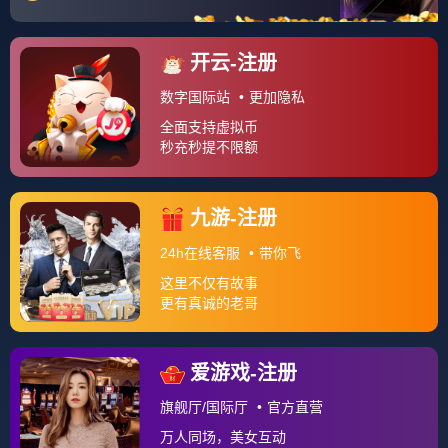
赛前，D组被称为“死亡之组”并不为过，瑞典、喀麦隆、再加上同组的
其他劲旅，每支球队都有机会争夺两个出线名额，首轮战罢，瑞典艰
难逼平对手，而喀麦隆则是在最后时刻绝杀，双方积分为1分和3分，
这场直接对话对于两队来说，无异于一场“六分之战”，得胜者将掌握
出线主动权,而失利者则可能陷入深渊。
比赛一开始，瑞典队就展现出了与首轮截然不同的面貌，主教练显然
对阵容和战术进行了针对性调整，他们没有采用保守的防守反击，而
是从第一分钟起就向喀麦隆腹地发起猛烈冲击，瑞典球员身材高大、
体能充沛，他们的高位逼抢让擅长控球的喀麦隆人极不适应，非洲雄
狮的中场组织陷入瘫痪,皮球很难顺畅地通过半场。