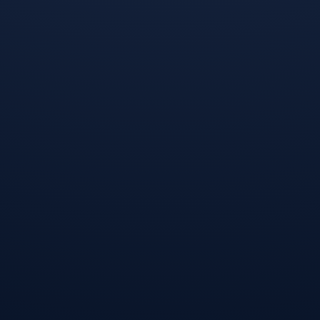
而凭借这场胜利，瑞典队积4分，以净胜球优势升至小组榜首，范戴克
赛后被评为全场最佳球员，他不仅在后防线上滴水不漏，还贡献了一
粒关键的进球，他在接受采访时，眼神中充满了坚定：“这只是一场胜
利，我们还有更重要的比赛要踢，我们想要走得更远，而这场胜利给
了我们巨大的信心。”
这场“北欧风暴”席卷了赛场，也席卷了D组的出线格局，瑞典队凭借这
场关键胜利，将命运牢牢掌握在了自己手中，下一轮，他们只需一场
平局即可确保出线，这无疑让他们占据了绝对的心理和战术优势，而
范戴克，这位瑞典队的定海神针，正在用自己的传奇表现,带领这支北
欧劲旅向着世界杯的更高舞台奋勇前进。
Prev:开云平台-钢铁防线与闪电突袭，捷克在2026世界杯B组焦点战
中压制喀麦隆，阿诺德主导比赛
Next:开云下载-北欧风暴席卷绿茵，瑞典横扫比利时，登贝莱与替补
奇兵共铸2026世界杯D组经典